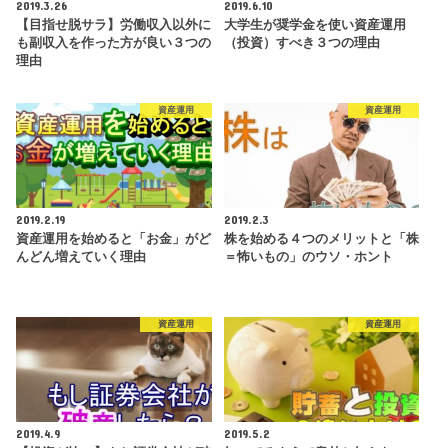
2019.3.26
2019.6.10
【目指せ脱サラ】労働収入以外に
大学生が奨学金を使い資産運用
も副収入を作った方が良い３つの
（投資）すべき３つの理由
理由
資産運用
資産運用
2019.2.19
2019.2.3
資産運用を始めると「お金」がど
株を始める４つのメリットと「株
んどん増えていく理由
＝怖いもの」のウソ・ホント
資産運用
資産運用
2019.4.9
2019.5.2