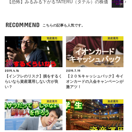
【恐怖】みるみる下がるTATERU（タテル）の株価
RECOMMEND
こちらの記事も人気です。
資産運用
資産運用
2019.4.16
2019.7.19
【インフレのリスク】損をするく
【２０％キャッシュバック】今イ
らいなら資産運用しない方が良
オンカードの入会キャンペーンが
い？
激アツ！
資産運用
資産運用