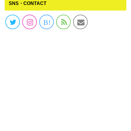
SNS・CONTACT
B!