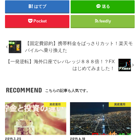
はてブ
送る
Pocket
feedly
【固定費節約】携帯料金をばっさりカット！楽天モ
バイルへ乗り換えた
【一発逆転】海外口座でレバレッジ８８８倍！？FX
はじめてみました！
RECOMMEND
こちらの記事も人気です。
資産運用
資産運用
2019.3.25
2019.6.18