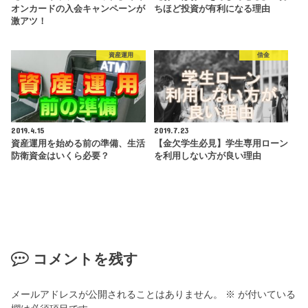
オンカードの入会キャンペーンが
ちほど投資が有利になる理由
激アツ！
資産運用
借金
2019.4.15
2019.7.23
資産運用を始める前の準備、生活
【金欠学生必見】学生専用ローン
防衛資金はいくら必要？
を利用しない方が良い理由
コメントを残す
メールアドレスが公開されることはありません。
※
が付いている