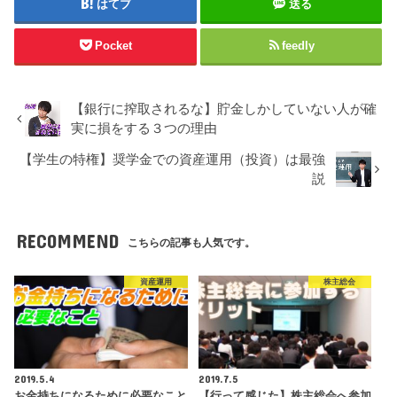
はてブ
送る
Pocket
feedly
【銀行に搾取されるな】貯金しかしていない人が確
実に損をする３つの理由
【学生の特権】奨学金での資産運用（投資）は最強
説
RECOMMEND
こちらの記事も人気です。
資産運用
株主総会
2019.5.4
2019.7.5
お金持ちになるために必要なこと
【行って感じた】株主総会へ参加