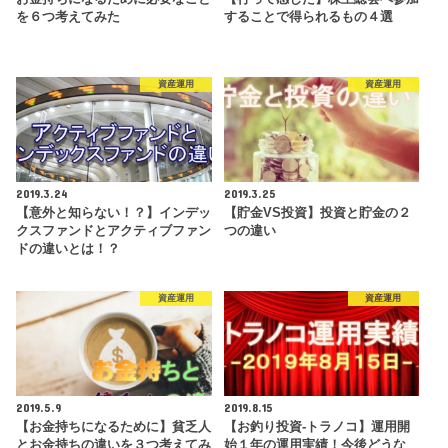
を６つ考えてみた
することで得られるもの４選
資産運用
資産運用
2019.3.24
2019.3.25
【意外と知らない！？】インデッ
【貯金VS投資】投資と貯金の２
クスファンドとアクティブファン
つの違い
ドの違いとは！？
資産運用
資産運用
2019.5.9
2019.8.15
【お金持ちになるために】貧乏人
【お釣り投資-トラノコ】運用開
とお金持ちの違いを３つ考えてみ
始１年の運用実績！今後どうな