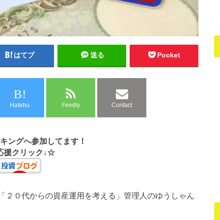
はてブ
送る
Pocket
B!
Hatebu
Feedly
Contact
キングへ参加してます！
応援クリック↓☆
「２０代からの資産運用を考える」管理人のゆうしゃん