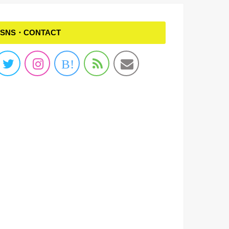
SNS・CONTACT
B!