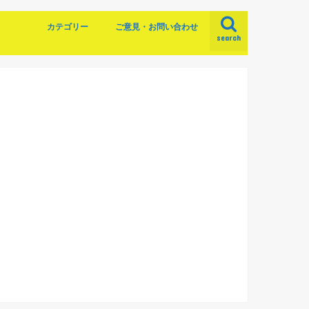
カテゴリー
ご意見・お問い合わせ
search
資産運用
実践記録
株主優待
節約
サービス紹介
本から学ぶ
借金
お知らせ
投資信託
株式投資
ポイント投資
仮想通貨
世界一やさしい株の教科書
２０代からの貯金と投資の