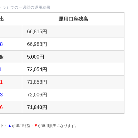
トラ）での一週間の運用結果
比
運用口座残高
66,815円
8
66,983円
金
5,000円
1
72,054円
1
71,853円
3
72,006円
6
71,840円
▲
▼
ント・
が運用利益・
が運用損失になります。