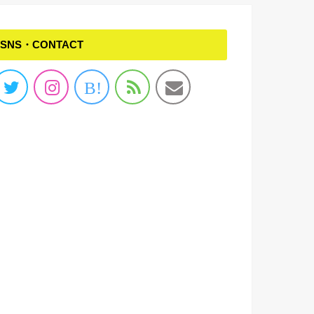
SNS・CONTACT
B!