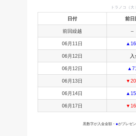
トラノコ（大
日付
前日
前回繰越
–
06月11日
▲16
06月12日
入
06月12日
▲7
06月13日
▼20
06月14日
▲15
06月17日
▼16
●
黒数字が入金金額・
がプレゼ