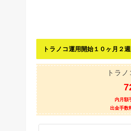
トラノコ運用開始１０ヶ月２週
トラノ
7
内月額
出金手数