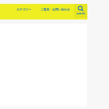
カテゴリー
ご意見・お問い合わせ
search
資産運用
実践記録
株主優待
節約
サービス紹介
本から学ぶ
借金
お知らせ
投資信託
株式投資
ポイント投資
仮想通貨
世界一やさしい株の教科書
２０代からの貯金と投資の