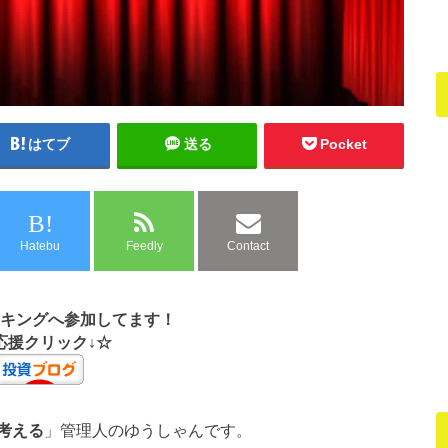
はてブ
送る
Pocket
B!
Hatebu
Feedly
Contact
キングへ参加してます！
応援クリック↓☆
考える
」管理人のゆうしゃんです。