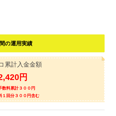
間の運用実績
コ累計入金金額
2
,420
円
手数料累計３００円
料１回分３００円含む