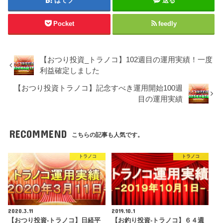
はてブ
送る
Pocket
feedly
【おつり投資_トラノコ】102週目の運用実績！一度
利益確定しました
【おつり投資トラノコ】記念すべき運用開始100週
目の運用実績
RECOMMEND
こちらの記事も人気です。
トラノコ
トラノコ
2020.3.11
2019.10.1
【おつり投資-トラノコ】日経平
【お釣り投資-トラノコ】６４週