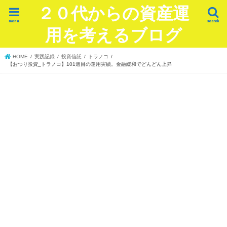
２０代からの資産運
menu
search
用を考えるブログ
HOME
実践記録
投資信託
トラノコ
【おつり投資_トラノコ】101週目の運用実績。金融緩和でどんどん上昇