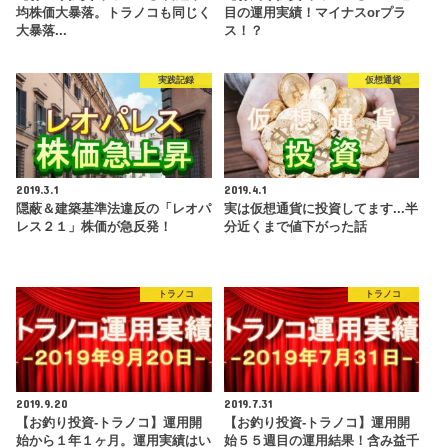
均株価大暴落。トラノコも同じく
目の運用実績！マイナスorプラ
大暴落...
ス！？
実践記録
仮想通貨
2019.3.1
2019.4.1
隠蔽＆建築基準法違反の「レオパ
実は仮想通貨に投資してます...半
レス２１」株価が急反発！
分近くまで値下がった話
トラノコ
トラノコ
2019.9.20
2019.7.31
【お釣り投資-トラノコ】運用開
【お釣り投資-トラノコ】運用開
始から１年１ヶ月。運用実績はい
始５５週目の運用結果！含み益千