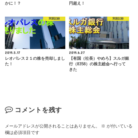
かに！？
円超え！
実践記録
実践記録
2019.5.17
2019.6.27
レオパレス２１の株を売却しまし
【有国（社長）やめろ】スルガ銀
た！
行（8358）の株主総会へ行って
きた
コメントを残す
メールアドレスが公開されることはありません。
※
が付いている
欄は必須項目です